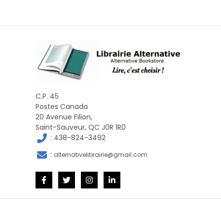
C.P. 45
Postes Canada
20 Avenue Filion,
Saint-Sauveur, QC J0R 1R0
:
438-824-3492
:
alternativelibrairie@gmail.com