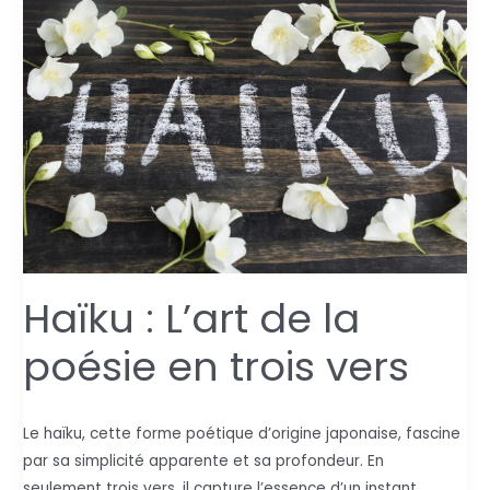
Les
ados
se
seraient-
ils
remis
à
lire
?
Haïku : L’art de la
poésie en trois vers
Le haïku, cette forme poétique d’origine japonaise, fascine
par sa simplicité apparente et sa profondeur. En
seulement trois vers, il capture l’essence d’un instant,