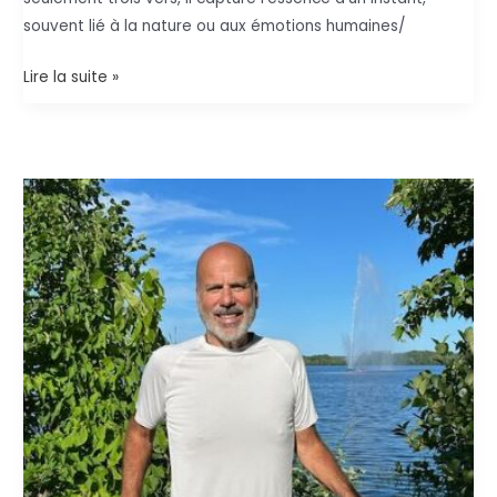
souvent lié à la nature ou aux émotions humaines/
Haïku
Lire la suite »
:
L’art
de
la
poésie
en
trois
vers