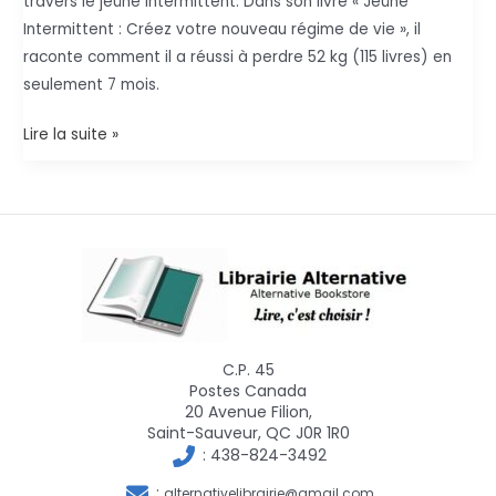
travers le jeûne intermittent. Dans son livre « Jeûne
Intermittent : Créez votre nouveau régime de vie », il
raconte comment il a réussi à perdre 52 kg (115 livres) en
seulement 7 mois.
Le
Lire la suite »
jeûne
intermittent
:
Une
révolution
de
vie
et
C.P. 45
de
Postes Canada
santé
20 Avenue Filion,
Saint-Sauveur, QC J0R 1R0
:
438-824-3492
:
alternativelibrairie@gmail.com