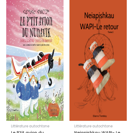
Littérature autochtone
Littérature autochtone
Le P’tit avion du
Neiapishkau WAPI- Le