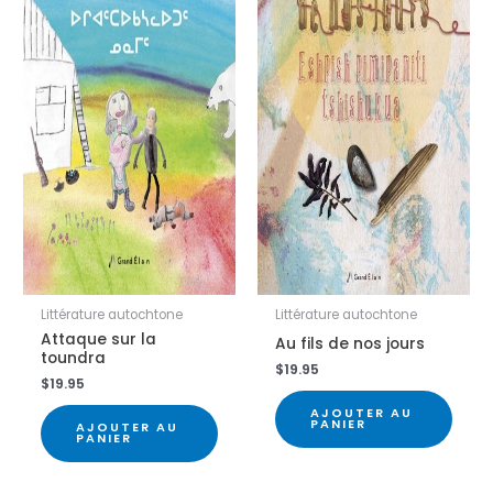
Littérature autochtone
Littérature autochtone
Attaque sur la
Au fils de nos jours
toundra
$
19.95
$
19.95
AJOUTER AU
PANIER
AJOUTER AU
PANIER