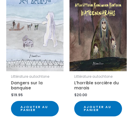
Littérature autochtone
Littérature autochtone
Dangers sur la
L’horrible sorcière du
banquise
marais
$
19.95
$
20.00
AJOUTER AU
AJOUTER AU
PANIER
PANIER