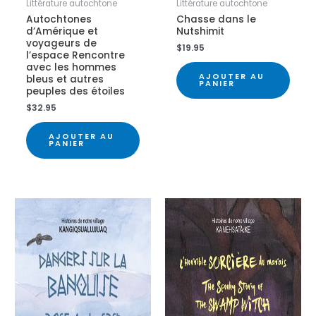
Littérature autochtone
Littérature autochtone
Autochtones
Chasse dans le
d’Amérique et
Nutshimit
voyageurs de
$
19.95
l’espace Rencontre
avec les hommes
AJOUTER AU
bleus et autres
PANIER
peuples des étoiles
$
32.95
AJOUTER AU
PANIER