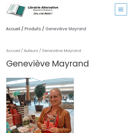
Aller
au
MAI
contenu
MEN
Accueil
Produits
Geneviève Mayrand
Accueil
/ Auteurs / Geneviève Mayrand
Geneviève Mayrand