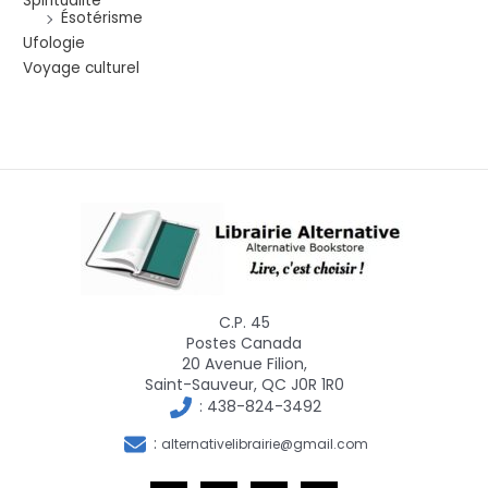
Spiritualité
Ésotérisme
Ufologie
Voyage culturel
C.P. 45
Postes Canada
20 Avenue Filion,
Saint-Sauveur, QC J0R 1R0
:
438-824-3492
:
alternativelibrairie@gmail.com