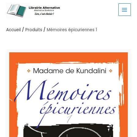
Aller
au
MAI
contenu
MEN
Accueil
Produits
Mémoires épicuriennes 1